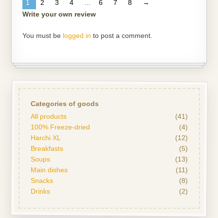
1
2
3
4
…
6
7
8
→
Write your own review
You must be
logged in
to post a comment.
Categories of goods
All products
(41)
100% Freeze-dried
(4)
Harchi XL
(12)
Breakfasts
(5)
Soups
(13)
Main dishes
(11)
Snacks
(8)
Drinks
(2)