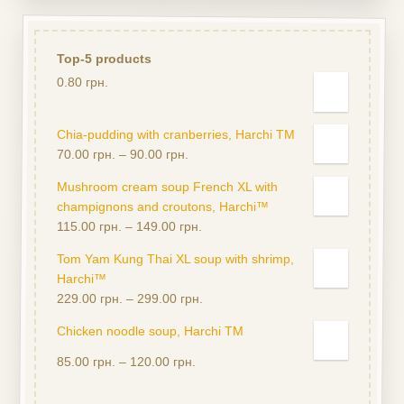
Top-5 products
0.80
грн.
Chia-pudding with cranberries, Harchі TM
70.00
грн.
–
90.00
грн.
Mushroom cream soup French XL with
champignons and croutons, Harchi™
115.00
грн.
–
149.00
грн.
Tom Yam Kung Thai XL soup with shrimp,
Harchi™
229.00
грн.
–
299.00
грн.
Сhicken noodle soup, Harchi TM
Rated
85.00
грн.
–
120.00
грн.
5.00
out
of 5