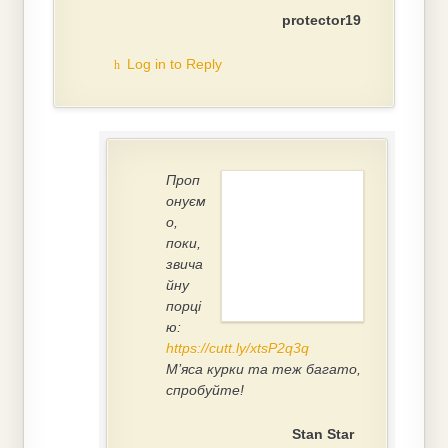
protector19
Log in to Reply
Проп
онуєм
о,
поки,
звича
йну
порці
ю:
https://cutt.ly/xtsP2q3q
М’яса курки та теж багато,
спробуйте!
Stan Star