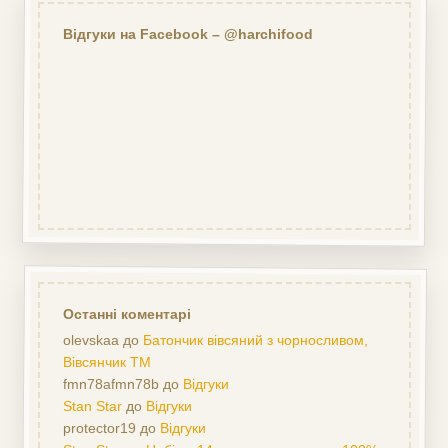
Відгуки на Facebook – @harchifood
Останні коментарі
olevskaa
до
Батончик вівсяний з чорносливом,
Вівсянчик ТМ
fmn78afmn78b
до
Відгуки
Stan Star
до
Відгуки
protector19
до
Відгуки