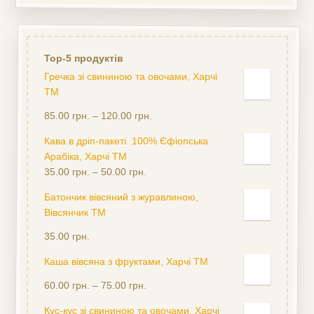
Top-5 продуктів
Гречка зі свининою та овочами, Харчі
ТМ
Оцінено
85.00
грн.
–
120.00
грн.
в
5.00
з
Кава в дріп-пакеті. 100% Єфіопська
5
Арабіка, Харчі ТМ
35.00
грн.
–
50.00
грн.
Батончик вівсяний з журавлиною,
Вівсянчик ТМ
Оцінено
35.00
грн.
в
5.00
з
Каша вівсяна з фруктами, Харчі ТМ
5
Оцінено
60.00
грн.
–
75.00
грн.
в
5.00
з
Кус-кус зі свининою та овочами, Харчі