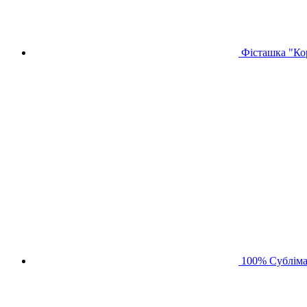
Фісташка "Кор
100% Сублімат