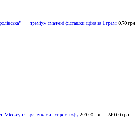
олівська" — преміум смажені фісташки (ціна за 1 грам)
0.70
грн
. Місо-суп з креветками і сиром тофу
209.00
грн.
–
249.00
грн.