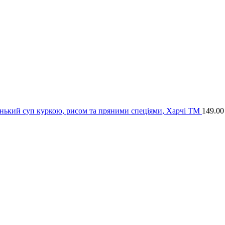
енький суп куркою, рисом та пряними спеціями, Харчі ТМ
149.0