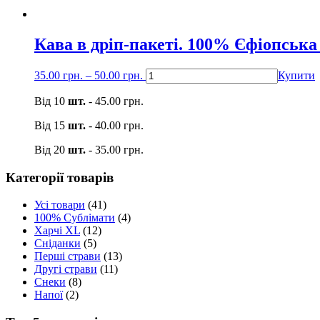
Кава в дріп-пакеті. 100% Єфіопська
35.00
грн.
–
50.00
грн.
Купити
Від 10
шт.
-
45.00
грн.
Від 15
шт.
-
40.00
грн.
Від 20
шт.
-
35.00
грн.
Категорії товарів
Усі товари
(41)
100% Сублімати
(4)
Харчі XL
(12)
Сніданки
(5)
Перші страви
(13)
Другі страви
(11)
Снеки
(8)
Напої
(2)