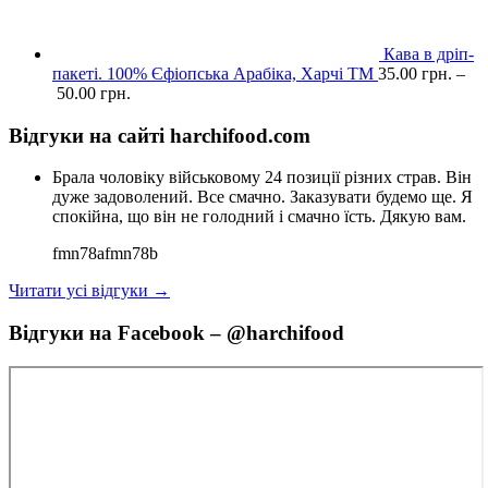
Кава в дріп-
пакеті. 100% Єфіопська Арабіка, Харчі ТМ
35.00
грн.
–
50.00
грн.
Відгуки на сайті harchifood.com
Брала чоловіку військовому 24 позиції різних страв. Він
дуже задоволений. Все смачно. Заказувати будемо ще. Я
спокійна, що він не голодний і смачно їсть. Дякую вам.
fmn78afmn78b
Читати усі відгуки →
Відгуки на Facebook – @harchifood