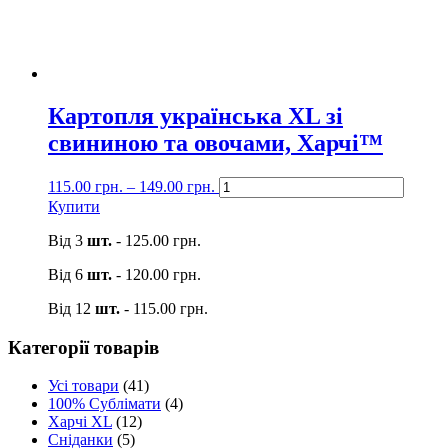
Картопля українська XL зі
свининою та овочами, Харчі™
115.00
грн.
–
149.00
грн.
Купити
Від 3
шт.
-
125.00
грн.
Від 6
шт.
-
120.00
грн.
Від 12
шт.
-
115.00
грн.
Категорії товарів
Усі товари
(41)
100% Сублімати
(4)
Харчі XL
(12)
Сніданки
(5)