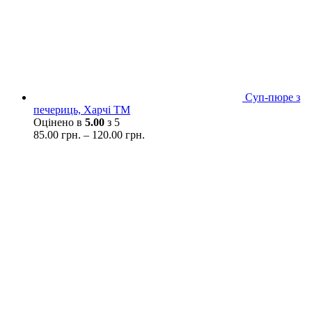
Суп-пюре з
печериць, Харчі ТМ
Оцінено в
5.00
з 5
85.00
грн.
–
120.00
грн.