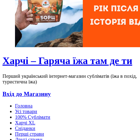
Харчі – Гаряча їжа там де ти
Перший український інтернет-магазин субліматів (їжа в похід,
туристична їжа)
Вхід до Магазину
Головна
Усі товари
100% Сублімати
Харчі XL
Сніданки
Перші страви
Другі страви