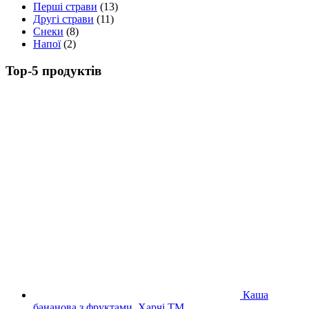
Перші страви
(13)
Другі страви
(11)
Снеки
(8)
Напої
(2)
Top-5 продуктів
Каша
бананова з фруктами, Харчі ТМ