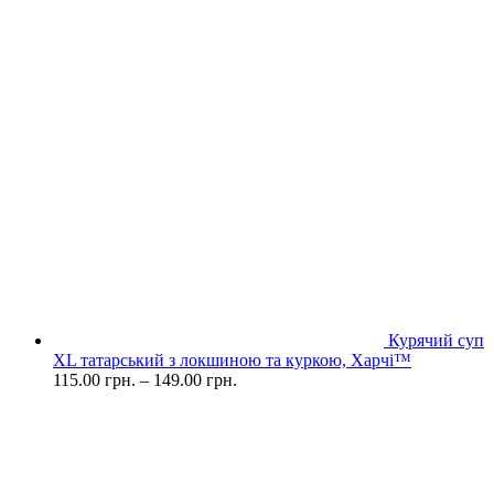
Курячий суп
XL татарський з локшиною та куркою, Харчі™
115.00
грн.
–
149.00
грн.