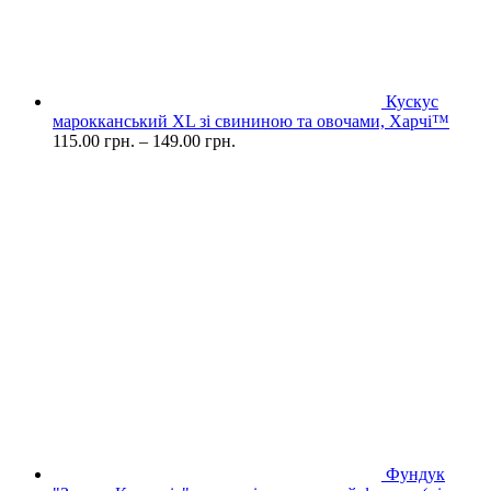
Кускус
марокканський XL зі свининою та овочами, Харчі™
115.00
грн.
–
149.00
грн.
Фундук