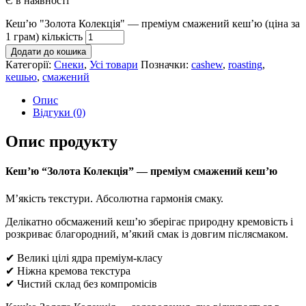
Є в наявності
Кеш’ю "Золота Колекція" — преміум смажений кеш’ю (ціна за
1 грам) кількість
Додати до кошика
Категорії:
Снеки
,
Усі товари
Позначки:
cashew
,
roasting
,
кешью
,
смажений
Опис
Відгуки (0)
Опис продукту
Кеш’ю “Золота Колекція” — преміум смажений кеш’ю
М’якість текстури. Абсолютна гармонія смаку.
Делікатно обсмажений кеш’ю зберігає природну кремовість і
розкриває благородний, м’який смак із довгим післясмаком.
✔ Великі цілі ядра преміум-класу
✔ Ніжна кремова текстура
✔ Чистий склад без компромісів