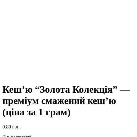
Кеш’ю “Золота Колекція” —
преміум смажений кеш’ю
(ціна за 1 грам)
0.80
грн.