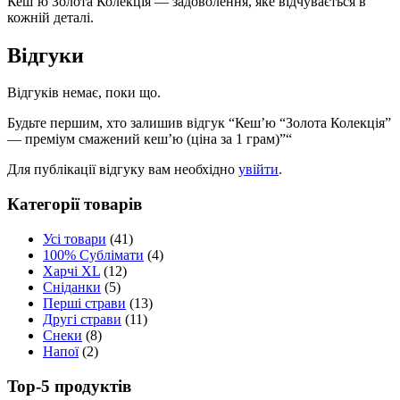
Кеш’ю Золота Колекція — задоволення, яке відчувається в
кожній деталі.
Відгуки
Відгуків немає, поки що.
Будьте першим, хто залишив відгук “Кеш’ю “Золота Колекція”
— преміум смажений кеш’ю (ціна за 1 грам)”“
Для публікації відгуку вам необхідно
увійти
.
Категорії товарів
Усі товари
(41)
100% Сублімати
(4)
Харчі XL
(12)
Сніданки
(5)
Перші страви
(13)
Другі страви
(11)
Снеки
(8)
Напої
(2)
Top-5 продуктів