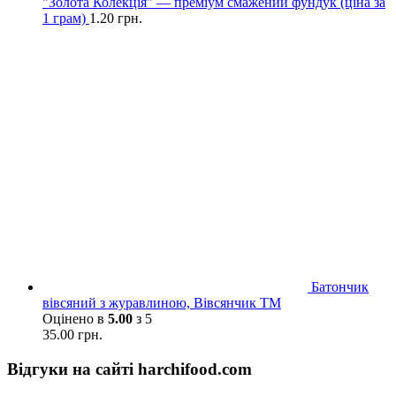
"Золота Колекція" — преміум смажений фундук (ціна за
1 грам)
1.20
грн.
Батончик
вівсяний з журавлиною, Вівсянчик ТМ
Оцінено в
5.00
з 5
35.00
грн.
Відгуки на сайті harchifood.com