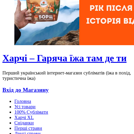
Харчі – Гаряча їжа там де ти
Перший український інтернет-магазин субліматів (їжа в похід,
туристична їжа)
Вхід до Магазину
Головна
Усі товари
100% Сублімати
Харчі XL
Сніданки
Перші страви
Другі страви