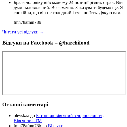
Брала чоловіку військовому 24 позиції різних страв. Він
дуже задоволений. Все смачно. Заказувати будемо ще. Я
спокійна, що він не голодний і смачно їсть. Дякую вам.
fmn78afmn78b
Читати усі відгуки →
Відгуки на Facebook – @harchifood
Останні коментарі
olevskaa
до
Батончик вівсяний з чорносливом,
Вівсянчик ТМ
fmn78afmn78b
до
Відгуки