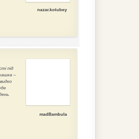
nazar.kotubey
е
сті під
кашка –
швидко
уде
день.
madBambula