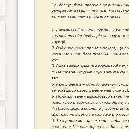
Це, безсумнівно, прорив в туристично
харчуванні. Казанки, тушняк та макар
сміливо залишити у 20-му сторіччі.
1. Алюмінієвий пакет служить кришкою
кип’ятіння води (воду грів на газу в ме
кружці).
2. Воду наливаєш прямо в пакет, що п
казан та мити його після їжі – тим с
час.
3. Вага значно менша в порівнянні з т
4. Не треба купувати сушарку та сушит
вас.
5. Калорійність – одного пакету цілко
вечері (щодо цього раніше мав сумніви)
6. Після вживання алюмінієвий пакет 
пакет або в гермопак для телефону на
7. Пакет можна спалити у вогні (лиша
або носити з собою в рюкзаку (не додає
8. Та з рештою – це смачно. Найбільш
картопля. В горах борщ все єдно – ням