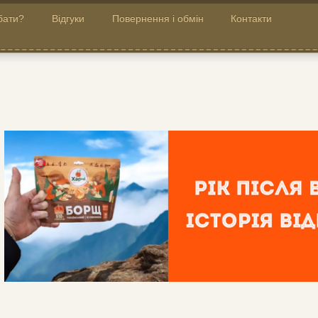
бати?
Відгуки
Повернення і обмін
Контакти