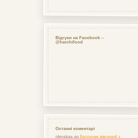
Відгуки на Facebook –
@harchifood
Останні коментарі
olevskaa
до
Батончик вівсяний з