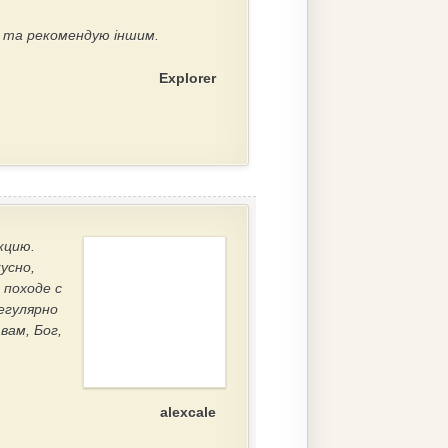
й та рекомендую іншим.
Explorer
кцию.
усно,
 походе с
егулярно
вам, Бог,
alexcale