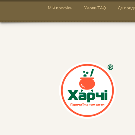
Мій профіль
Умови/FAQ
Де прид