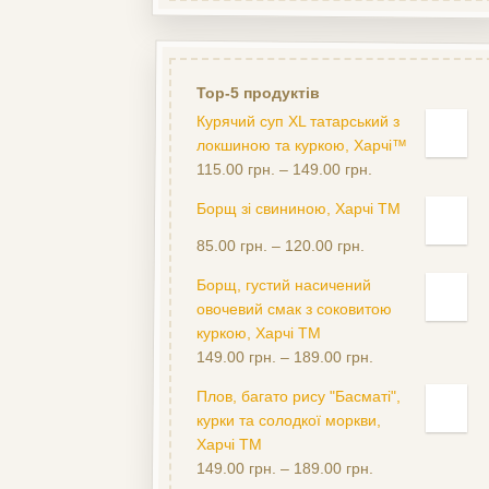
Top-5 продуктів
Курячий суп XL татарський з
локшиною та куркою, Харчі™
115.00
грн.
–
149.00
грн.
Борщ зі свининою, Харчі ТМ
Оцінено
85.00
грн.
–
120.00
грн.
в
4.88
з
Борщ, густий насичений
5
овочевий смак з соковитою
куркою, Харчі ТМ
149.00
грн.
–
189.00
грн.
Плов, багато рису "Басматі",
курки та солодкої моркви,
Харчі ТМ
149.00
грн.
–
189.00
грн.