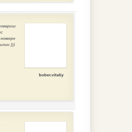
 товариш
мс
. номерн
илин )))
bober.vitaliy
.