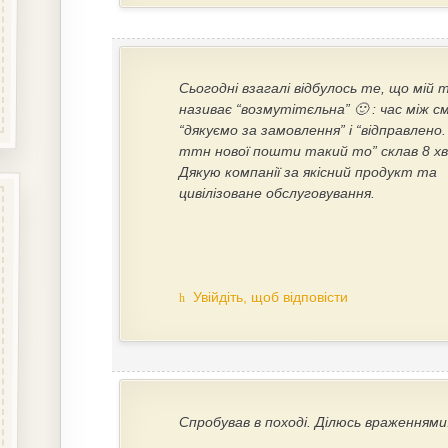
Сьогодні взагалі відбулось те, що мій
називає “возмутітєльна” 🙂 : час між с
“дякуємо за замовлення” і “відправлено
ттн нової пошти такий то” склав 8 хв
Дякую компанії за якісний продукт та
цивілізоване обслуговування.
Увійдіть, щоб відповісти
Спробував в поході. Ділюсь враженнями