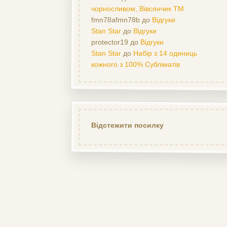
чорносливом, Вівсянчик ТМ
fmn78afmn78b
до
Відгуки
Stan Star
до
Відгуки
protector19
до
Відгуки
Stan Star
до
Набір з 14 одиниць
кожного з 100% Субліматів
Відстежити посилку