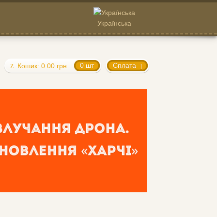
Українська
Кошик:
0.00
грн.
0 шт
Cплата