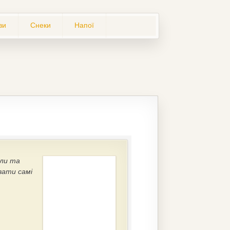
ви
Снеки
Напої
али та
вати самі