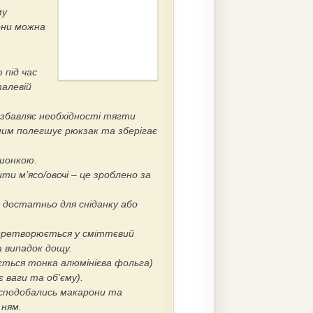
му
они можна
 під час
талевій
озбавляє необхідності тягти
амим полегшує рюкзак та зберігає
ушонкою.
и м’ясо/овочі – це зроблено за
м достатньо для сніданку або
.
перетворюється у сміттєвий
 випадок дощу.
ється тонка алюмінієва фольга)
 ваги та об’єму).
 сподобались макарони та
 ням.