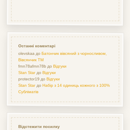
Останні коментарі
olevskaa
до
Батончик вівсяний з чорносливом,
Вівсянчик ТМ
fmn78afmn78b
до
Відгуки
Stan Star
до
Відгуки
protector19
до
Відгуки
Stan Star
до
Набір з 14 одиниць кожного з 100%
Субліматів
Відстежити посилку