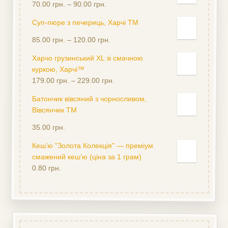
Оцінено
70.00
грн.
–
90.00
грн.
в
5.00
з
Суп-пюре з печериць, Харчі ТМ
5
Оцінено
85.00
грн.
–
120.00
грн.
в
5.00
з
Харчо грузинський XL зі смачною
5
куркою, Харчі™
179.00
грн.
–
229.00
грн.
Батончик вівсяний з чорносливом,
Вівсянчик ТМ
Оцінено
35.00
грн.
в
5.00
з
Кеш’ю "Золота Колекція" — преміум
5
смажений кеш’ю (ціна за 1 грам)
0.80
грн.