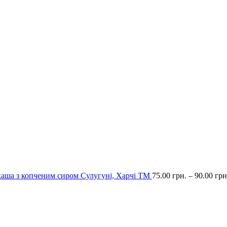
каша з копченим сиром Сулугуні, Харчі ТМ
75.00
грн.
–
90.00
грн