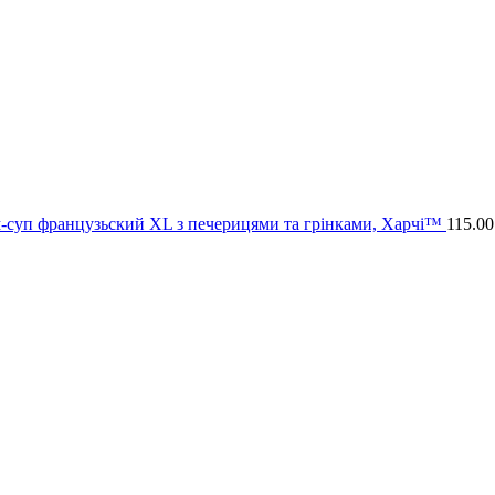
-суп французьский XL з печерицями та грінками, Харчі™
115.0