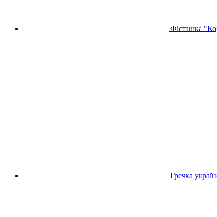
Фісташка "Кор
Гречка украї