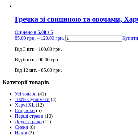
Гречка зі свининою та овочами, Ха
Оцінено в
5.00
з 5
85.00
грн.
–
120.00
грн.
Купит
Від 3
шт.
-
100.00
грн.
Від 6
шт.
-
90.00
грн.
Від 12
шт.
-
85.00
грн.
Категорії товарів
Усі товари
(41)
100% Сублімати
(4)
Харчі XL
(12)
Сніданки
(5)
Перші страви
(13)
Другі страви
(11)
Снеки
(8)
Напої
(2)