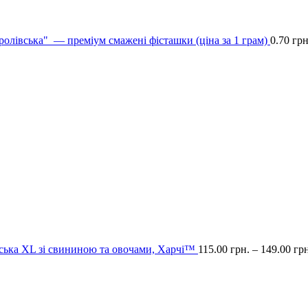
олівська" — преміум смажені фісташки (ціна за 1 грам)
0.70
грн
нська XL зі свининою та овочами, Харчі™
115.00
грн.
–
149.00
грн