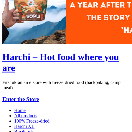
Harchi – Hot food where you
are
First ukranian e-store with freeze-dried food (backpaking, camp
meal)
Enter the Store
Home
All products
100% Freeze-dried
Harchi XL
Breakfasts