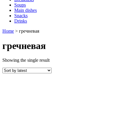
Soups
Main dishes
Snacks
Drinks
Home
>
гречневая
гречневая
Showing the single result