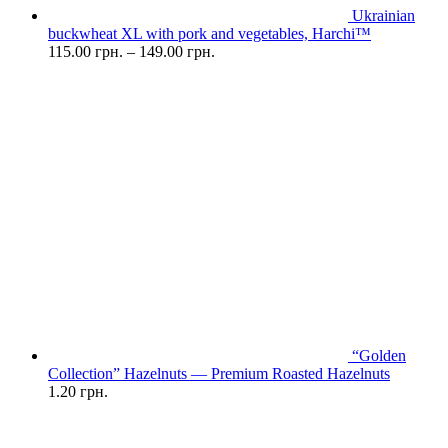
Ukrainian
buckwheat XL with pork and vegetables, Harchi™
115.00
грн.
–
149.00
грн.
“Golden
Collection” Hazelnuts — Premium Roasted Hazelnuts
1.20
грн.