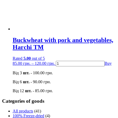
Buckwheat with pork and vegetables,
Harchі TM
Rated
5.00
out of 5
85.00
грн.
–
120.00
грн.
Buy
Від 3
шт.
-
100.00
грн.
Від 6
шт.
-
90.00
грн.
Від 12
шт.
-
85.00
грн.
Categories of goods
All products
(41)
100% Freeze-dried
(4)