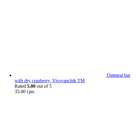
Oatmeal bar
with dry сranberry, Vivsyanchik TM
Rated
5.00
out of 5
35.00
грн.