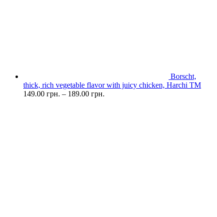
Borscht,
thick, rich vegetable flavor with juicy chicken, Harchi TM
149.00
грн.
–
189.00
грн.