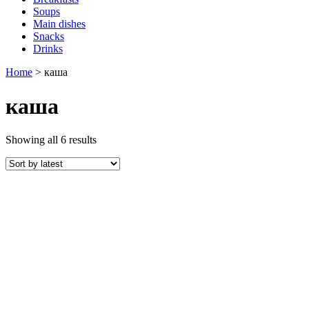
Soups
Main dishes
Snacks
Drinks
Home
>
каша
каша
Showing all 6 results