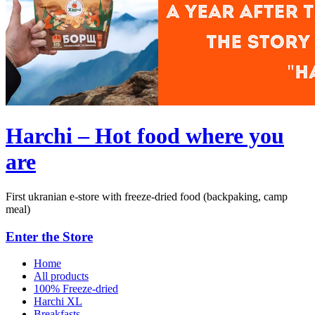
Harchi – Hot food where you
are
First ukranian e-store with freeze-dried food (backpaking, camp
meal)
Enter the Store
Home
All products
100% Freeze-dried
Harchi XL
Breakfasts