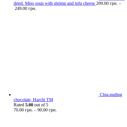
dried. Miso soup with shrimp and tofu cheese
209.00
грн.
–
249.00
грн.
Chia-puding
chocolate, Harchi TM
Rated
5.00
out of 5
70.00
грн.
–
90.00
грн.